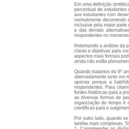
Em uma definição sintética
percentual de estudantes
aos estudantes com desemp
normalmente decorrendo d
inclusive pela maior part
e das demais alternativa
respondentes no momento 
Retomando a análise da pr
claras e objetivas para c
aspectos mais formais po
ainda não estão plenament
Quando tratamos do 6º an
alternadamente tanto em i
apenas porque a habilid
respondentes. Para citarm
fontes históricas para a pr
as diversas formas de pe
organização do tempo é co
científicas para o surgime
Por outro lado, quando se
tarefas mais complexas. T
1. Compreender as dinâmi