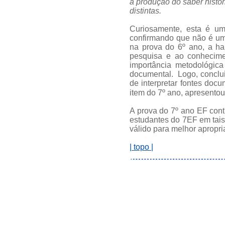
a produção do saber histór
distintas.
Curiosamente, esta é um
confirmando que não é uma
na prova do 6º ano, a ha
pesquisa e ao conhecimen
importância metodológica
documental. Logo, conclui
de interpretar fontes doc
item do 7º ano, apresento
A prova do 7º ano EF con
estudantes do 7EF em tais
válido para melhor apropr
| topo |