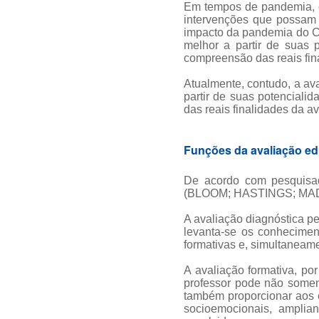
Em tempos de pandemia, o
intervenções que possam 
impacto da pandemia do Co
melhor a partir de suas p
compreensão das reais fin
Atualmente, contudo, a av
partir de suas potencialid
das reais finalidades da a
Funções da avaliação edu
De acordo com pesquisad
(BLOOM; HASTINGS; MADA
A avaliação diagnóstica p
levanta-se os conhecimen
formativas e, simultaneame
A avaliação formativa, po
professor pode não somen
também proporcionar aos
socioemocionais, amplia