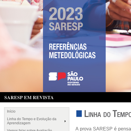
SARESP EM REVISTA
Início
Linha do Tempo e Evolução da
Aprendizagem
A prova SARESP é pensada
Vamos falar sobre Avaliação