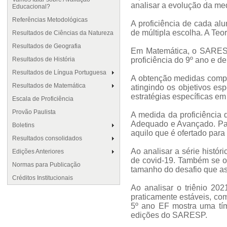
analisar a evolução da med
Educacional?
Referências Metodológicas
A proficiência de cada al
de múltipla escolha. A Teo
Resultados de Ciências da Natureza
Resultados de Geografia
Em Matemática, o SARESP 
Resultados de História
proficiência do 9º ano e d
Resultados de Língua Portuguesa
A obtenção medidas compar
Resultados de Matemática
atingindo os objetivos es
estratégias específicas em
Escala de Proficiência
Provão Paulista
A medida da proficiência 
Adequado e Avançado. Par
Boletins
aquilo que é ofertado para
Resultados consolidados
Ao analisar a série histó
Edições Anteriores
de covid-19. Também se o
Normas para Publicação
tamanho do desafio que as
Créditos Institucionais
Ao analisar o triênio 2
praticamente estáveis, co
5º ano EF mostra uma tím
edições do SARESP.