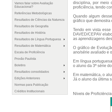
disciplina, por meio
Vamos falar sobre Avaliação
Educacional?
proficiência, tendo co
Referências Metodológicas
Quando algum desses
Resultados de Ciências da Natureza
gráfico que demostra 
Resultados de Geografia
Tendo em vista esse 
Resultados de História
DAVED/CEPAV elaborou
as aprendizagens des
Resultados de Língua Portuguesa
Resultados de Matemática
O gráfico de Evoluçã
ano/série avaliado e 
Escala de Proficiência
Provão Paulista
Em língua portuguesa
Boletins
o aluno da 3ª série d
Resultados consolidados
Em matemática, o alu
Edições Anteriores
Já o aluno da última 
Normas para Publicação
Créditos Institucionais
Níveis de Proficiênc