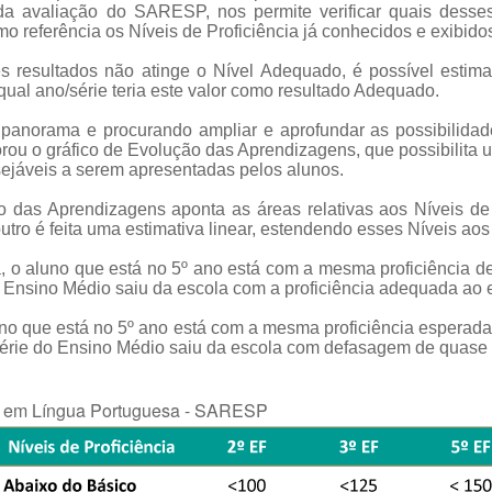
 da avaliação do SARESP, nos permite verificar quais desse
mo referência os Níveis de Proficiência já conhecidos e exibido
 resultados não atinge o Nível Adequado, é possível estim
qual ano/série teria este valor como resultado Adequado.
panorama e procurando ampliar e aprofundar as possibilida
 o gráfico de Evolução das Aprendizagens, que possibilita um
ejáveis a serem apresentadas pelos alunos.
o das Aprendizagens aponta as áreas relativas aos Níveis de 
outro é feita uma estimativa linear, estendendo esses Níveis aos
, o aluno que está no 5º ano está com a mesma proficiência 
o Ensino Médio saiu da escola com a proficiência adequada ao 
no que está no 5º ano está com a mesma proficiência esperad
série do Ensino Médio saiu da escola com defasagem de quase 
ia em Língua Portuguesa - SARESP