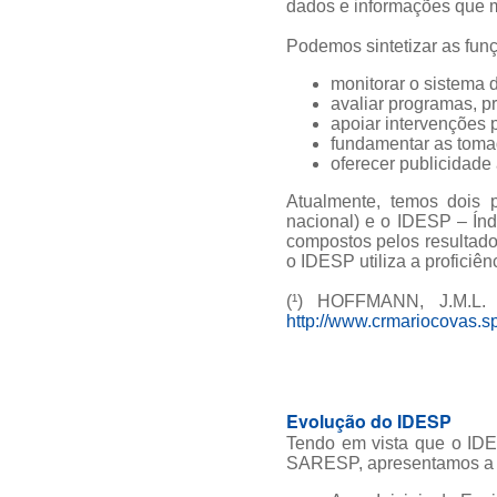
dados e informações que 
Podemos sintetizar as fun
monitorar o sistema 
avaliar programas, p
apoiar intervenções 
fundamentar as tomad
oferecer publicidade
Atualmente, temos dois 
nacional) e o IDESP – Ín
compostos pelos resultad
o IDESP utiliza a proficiê
(¹) HOFFMANN, J.M.L. 
http://www.crmariocovas.s
Evolução do IDESP
Tendo em vista que o IDE
SARESP, apresentamos a li