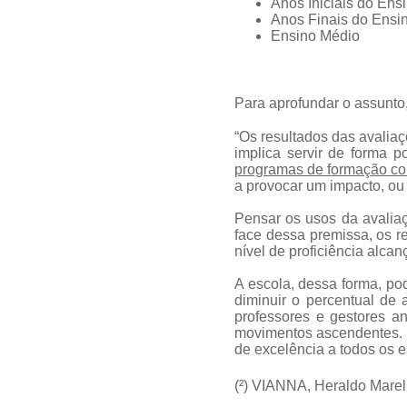
Anos Iniciais do En
Anos Finais do Ensi
Ensino Médio
Para aprofundar o assunto,
“Os resultados das avalia
implica servir de forma p
programas de formação co
a provocar um impacto, ou 
Pensar os usos da avaliaç
face dessa premissa, os r
nível de proficiência alca
A escola, dessa forma, po
diminuir o percentual de 
professores e gestores an
movimentos ascendentes. 
de excelência a todos os e
(²) VIANNA, Heraldo Mare