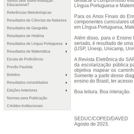
destacar o compromisso esta
Vamos falar sobre Avaliação
Educacional?
Língua Portuguesa e Matemá
Referências Metodológicas
Para os Anos Finais do En
Resultados de Ciências da Natureza
componentes curriculares u
em Língua Portuguesa, Matem
Resultados de Geografia
Resultados de História
Além disso, para o Ensino 
seriado, é resultado de uma
Resultados de Língua Portuguesa
(USP, Unesp, Unicamp, Unive
Resultados de Matemática
A Revista Eletrônica do SA
Escala de Proficiência
da escolarização pública p
Provão Paulista
objetiva mapear os caminh
Boletins
Somente a partir desse diag
ensino do Brasil, ter acesso
Resultados consolidados
Edições Anteriores
Boa leitura. Boa interação.
Normas para Publicação
Créditos Institucionais
SEDUC/COPED/DAVED
Agosto de 2023.