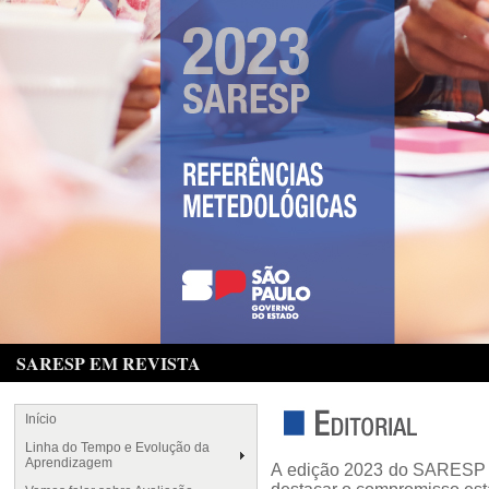
SARESP EM REVISTA
Início
Linha do Tempo e Evolução da
Aprendizagem
A edição 2023 do SARESP fo