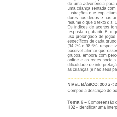
de uma advertência para o
uma criança sentada com f
ilustrações que explicita
dores nos dedos e nas arti
resume o que o texto diz. O
Os índices de acertos fo
resposta o gabarito B, o qu
uso prolongado de jogos 
específicos de cada grupo,
(94,2% e 98,6%, respecti
possível afirmar que ess
grupos, embora com percen
online e as redes sociais
dificuldade de interpretaçã
as crianças (e não seus pa
NÍVEL BÁSICO: 200 a < 
Compõe a descrição do po
Tema 6
–
Compreensão de 
H32 -
Identificar uma inte