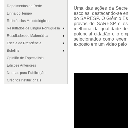
Depoimentos da Rede
Uma das ações da Secret
escolas, destacando-se en
Linha do Tempo
do SARESP. O Grêmio Estu
Referências Metodológicas
provas do SARESP e escl
Resultados de Língua Portuguesa
melhoria da qualidade de
potencial cidadão e o em
Resultados de Matemática
selecionados como exemp
Escala de Proficiência
exposto em um vídeo pelo 
Boletins
Opinião de Especialista
Edições Anteriores
Normas para Publicação
Créditos Institucionais