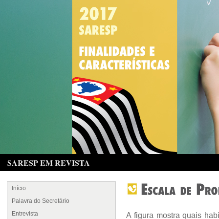
SARESP EM REVISTA
Início
Palavra do Secretário
Entrevista
A figura mostra quais hab