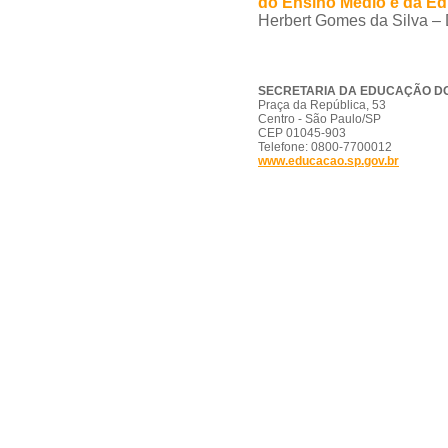
do Ensino Médio e da Ed
Herbert Gomes da Silva – 
SECRETARIA DA EDUCAÇÃO DO
Praça da República, 53
Centro - São Paulo/SP
CEP 01045-903
Telefone: 0800-7700012
www.educacao.sp.gov.br