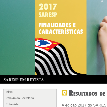
SARESP EM REVISTA
Início
Palavra do Secretário
Entrevista
A edição 2017 do SARESP a