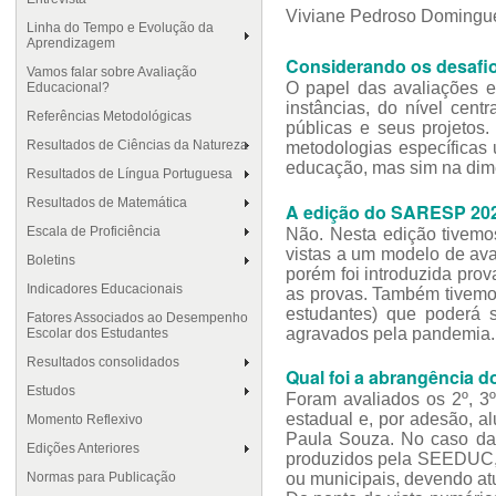
Viviane Pedroso Domingu
Linha do Tempo e Evolução da
Aprendizagem
Considerando os desafi
Vamos falar sobre Avaliação
O papel das avaliações e
Educacional?
instâncias, do nível cent
Referências Metodológicas
públicas e seus projetos
Resultados de Ciências da Natureza
metodologias específicas
educação, mas sim na dim
Resultados de Língua Portuguesa
Resultados de Matemática
A edição do SARESP 2021
Escala de Proficiência
Não. Nesta edição tivemos
vistas a um modelo de ava
Boletins
porém foi introduzida pro
Indicadores Educacionais
as provas. Também tivemos
estudantes) que poderá 
Fatores Associados ao Desempenho
agravados pela pandemia.
Escolar dos Estudantes
Resultados consolidados
Qual foi a abrangência
Estudos
Foram avaliados os 2º, 3º
estadual e, por adesão, a
Momento Reflexivo
Paula Souza. No caso das
Edições Anteriores
produzidos pela SEEDUC, 
Normas para Publicação
ou municipais, devendo at