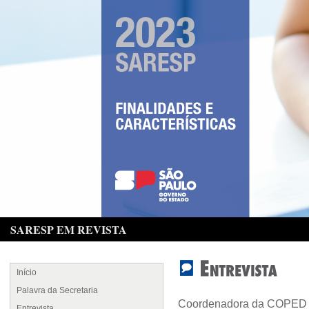
SARESP EM REVISTA
Início
Palavra da Secretaria
Coordenadora da COPED
Entrevista