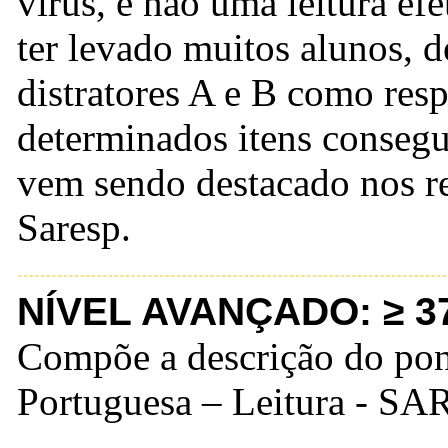
vírus, e não uma leitura ef
ter levado muitos alunos, d
distratores A e B como res
determinados itens conseg
vem sendo destacado nos re
Saresp.
NÍVEL AVANÇADO: ≥ 3
Compõe a descrição do pon
Portuguesa – Leitura - S